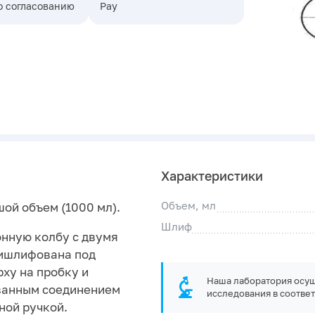
о согласованию
Pay
Характеристики
Объем, мл
ой объем (1000 мл).
Шлиф
онную колбу с двумя
ришлифована под
ху на пробку и
Наша лаборатория осущ
ованным соединением
исследования в соответ
ной ручкой.