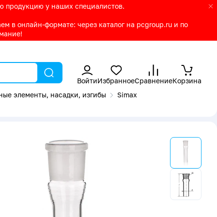
ую продукцию у наших специалистов.
м в онлайн-формате: через каталог на pcgroup.ru и по
имание!
Войти
Избранное
Сравнение
Корзина
ные элементы, насадки, изгибы
Simax