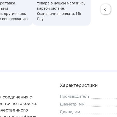
доставка
товара в нашем магазине,
ными
картой онлайн,
, другие виды
безналичная оплата, Mir
о согласованию
Pay
Характеристики
Производитель
я соединения с
л точно такой же
Диаметр, мм
ачественного
Длина, мм
ь почти с любыми