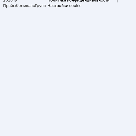
ПраймКемикалсГрупп
Настройки cookie