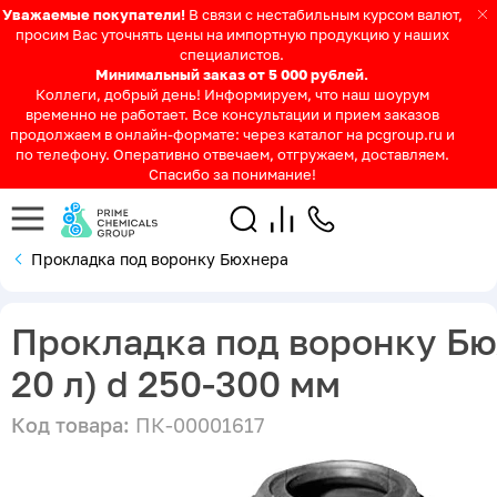
Уважаемые покупатели!
В связи с нестабильным курсом валют,
просим Вас уточнять цены на импортную продукцию у наших
специалистов.
Минимальный заказ от 5 000 рублей.
Коллеги, добрый день! Информируем, что наш шоурум
временно не работает. Все консультации и прием заказов
продолжаем в онлайн-формате: через каталог на pcgroup.ru и
по телефону. Оперативно отвечаем, отгружаем, доставляем.
Спасибо за понимание!
Прокладка под воронку Бюхнера
Прокладка под воронку Бю
20 л) d 250-300 мм
Код товара:
ПК-00001617