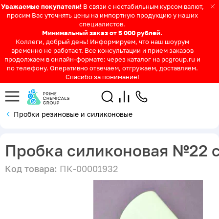
Уважаемые покупатели!
В связи с нестабильным курсом валют,
просим Вас уточнять цены на импортную продукцию у наших
специалистов.
Минимальный заказ от 5 000 рублей.
Коллеги, добрый день! Информируем, что наш шоурум
временно не работает. Все консультации и прием заказов
продолжаем в онлайн-формате: через каталог на pcgroup.ru и
по телефону. Оперативно отвечаем, отгружаем, доставляем.
Спасибо за понимание!
Пробки резиновые и силиконовые
Пробка силиконовая №22 
Код товара:
ПК-00001932