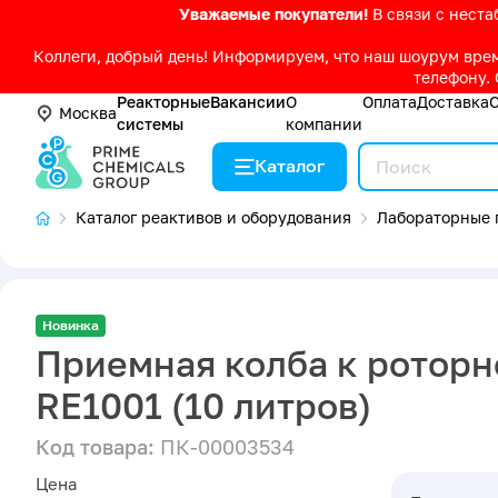
Уважаемые покупатели!
В связи с нест
Коллеги, добрый день! Информируем, что наш шоурум време
телефону. 
Реакторные
Вакансии
О
Оплата
Доставка
Москва
системы
компании
Каталог
Каталог реактивов и оборудования
Лабораторные 
Новинка
Приемная колба к ротор
RE1001 (10 литров)
Код товара:
ПК-00003534
Цена