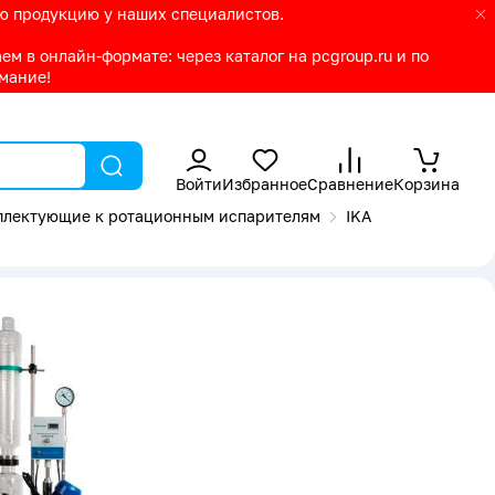
ую продукцию у наших специалистов.
м в онлайн-формате: через каталог на pcgroup.ru и по
имание!
Войти
Избранное
Сравнение
Корзина
плектующие к ротационным испарителям
IKA