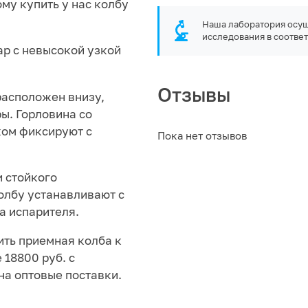
му купить у нас колбу
Наша лаборатория осущ
исследования в соответ
ар с невысокой узкой
Отзывы
расположен внизу,
ы. Горловина со
ком фиксируют с
Пока нет отзывов
и стойкого
колбу устанавливают с
а испарителя.
ить приемная колба к
 18800 руб. с
на оптовые поставки.