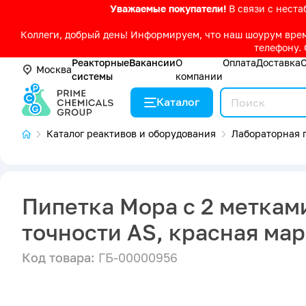
Уважаемые покупатели!
В связи с нест
Коллеги, добрый день! Информируем, что наш шоурум време
телефону. 
Реакторные
Вакансии
О
Оплата
Доставка
Москва
системы
компании
Каталог
Каталог реактивов и оборудования
Лабораторная п
Пипетка Мора с 2 метками
точности AS, красная ма
Код товара:
ГБ-00000956