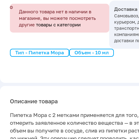
Доставка
Данного товара нет в наличии в
Самовывоз,
магазине, вы можете посмотреть
курьером, 
другие
товары с категории
транспорт
компаниями
доставки п
Тип - Пипетка Мора
Объем - 10 мл
Описание товара
Пипетка Мора с 2 метками применяется для того,
отмерить заявленное количество вещества — в эт
объем вы получите в сосуде, слив из пипетки рас
до нижней. Эту операцию следует проводить, ка