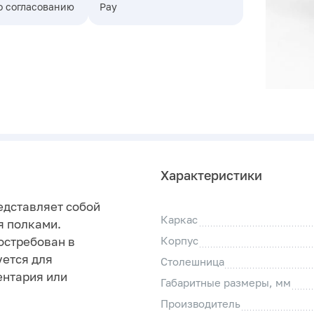
о согласованию
Pay
Характеристики
едставляет собой
Каркас
я полками.
остребован в
Корпус
уется для
Столешница
ентария или
Габаритные размеры, мм
Производитель