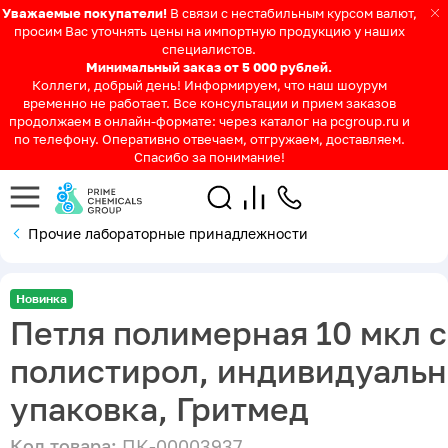
Уважаемые покупатели!
В связи с нестабильным курсом валют,
просим Вас уточнять цены на импортную продукцию у наших
специалистов.
Минимальный заказ от 5 000 рублей.
Коллеги, добрый день! Информируем, что наш шоурум
временно не работает. Все консультации и прием заказов
продолжаем в онлайн-формате: через каталог на pcgroup.ru и
по телефону. Оперативно отвечаем, отгружаем, доставляем.
Спасибо за понимание!
Прочие лабораторные принадлежности
Новинка
Петля полимерная 10 мкл с
полистирол, индивидуальн
упаковка, Гритмед
Код товара:
ПК-00003937