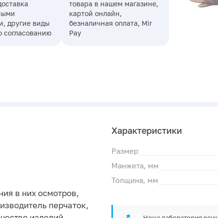
доставка
товара в нашем магазине,
ными
картой онлайн,
, другие виды
безналичная оплата, Mir
о согласованию
Pay
Характеристики
Размер
Манжета, мм
Толщина, мм
ия в них осмотров,
оизводитель перчаток,
ачестве изделий
Наша лаборатория осущ