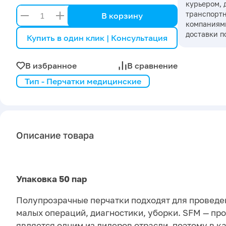
курьером, 
транспорт
В корзину
компаниями
доставки п
Купить в один клик | Консультация
В избранное
В сравнение
Тип - Перчатки медицинские
Описание товара
Упаковка 50 пар
Полупрозрачные перчатки подходят для проведен
малых операций, диагностики, уборки. SFM — пр
является одним из лидеров отрасли, поэтому в к