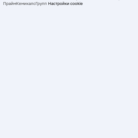
ПраймКемикалсГрупп
Настройки cookie