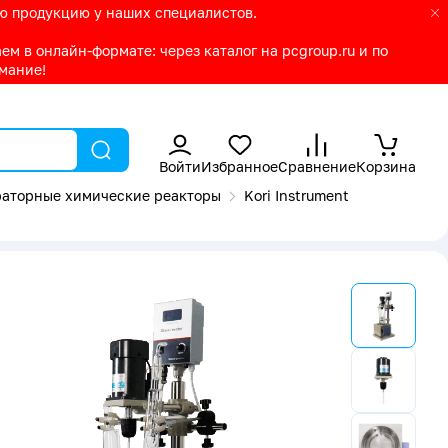
ую продукцию у наших специалистов.
м в онлайн-формате: через каталог на pcgroup.ru и по
имание!
Войти
Избранное
Сравнение
Корзина
аторные химические реакторы
Kori Instrument