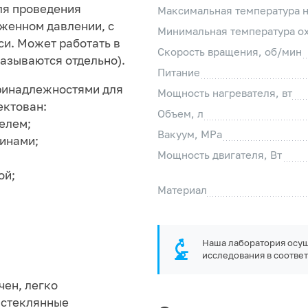
ля проведения
Максимальная температура н
женном давлении, с
Минимальная температура о
и. Может работать в
Скорость вращения, об/мин
азываются отдельно).
Питание
ринадлежностями для
Мощность нагревателя, вт
ектован:
Объем, л
елем;
Вакуум, MPa
винами;
Мощность двигателя, Вт
ой;
Материал
Наша лаборатория осущ
исследования в соответ
чен, легко
е стеклянные