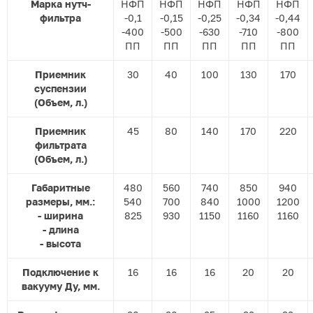
Марка нутч-
НФП
НФП
НФП
НФП
НФП
фильтра
-0,1
-0,15
-0,25
-0,34
-0,44
-400
-500
-630
-710
-800
ПП
ПП
ПП
ПП
ПП
Приемник
30
40
100
130
170
суспензии
(Объем, л.)
Приемник
45
80
140
170
220
фильтрата
(Объем, л.)
Габаритные
480
560
740
850
940
размеры, мм.:
540
700
840
1000
1200
- ширина
825
930
1150
1160
1160
- длина
- высота
Подключение к
16
16
16
20
20
вакууму Ду, мм.