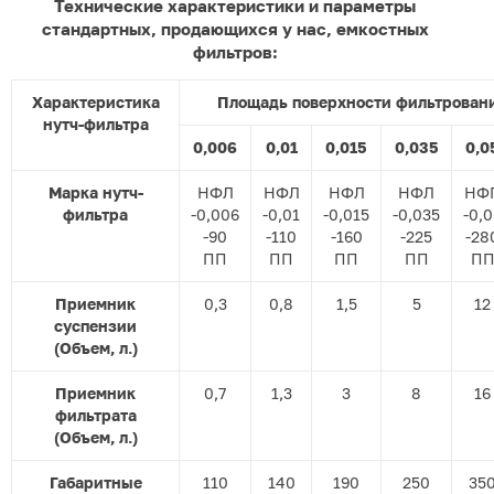
Технические характеристики и параметры
стандартных, продающихся у нас, емкостных
фильтров:
Характеристика
Площадь поверхности фильтровани
нутч-фильтра
0,006
0,01
0,015
0,035
0,0
Марка нутч-
НФЛ
НФЛ
НФЛ
НФЛ
НФ
фильтра
-0,006
-0,01
-0,015
-0,035
-0,0
-90
-110
-160
-225
-28
ПП
ПП
ПП
ПП
П
Приемник
0,3
0,8
1,5
5
12
суспензии
(Объем, л.)
Приемник
0,7
1,3
3
8
16
фильтрата
(Объем, л.)
Габаритные
110
140
190
250
35