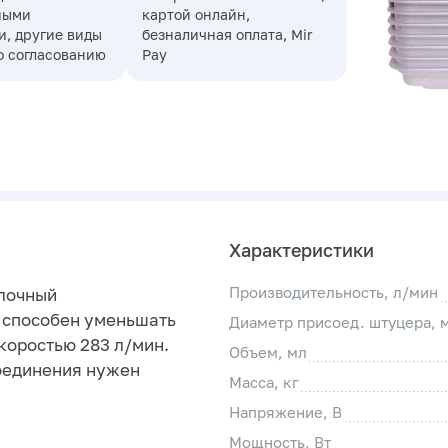
ными
картой онлайн,
, другие виды
безналичная оплата, Mir
о согласованию
Pay
Характеристики
Производительность, л/мин
лочный
0 способен уменьшать
Диаметр присоед. штуцера, 
скоростью 283 л/мин.
Объем, мл
соединения нужен
Масса, кг
Напряжение, В
Мощность, Вт