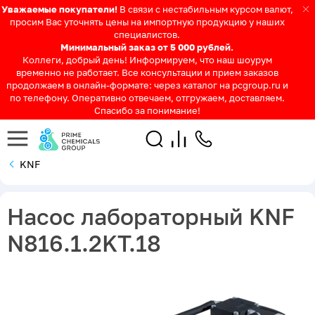
Уважаемые покупатели!
В связи с нестабильным курсом валют,
просим Вас уточнять цены на импортную продукцию у наших
специалистов.
Минимальный заказ от 5 000 рублей.
Коллеги, добрый день! Информируем, что наш шоурум
временно не работает. Все консультации и прием заказов
продолжаем в онлайн-формате: через каталог на pcgroup.ru и
по телефону. Оперативно отвечаем, отгружаем, доставляем.
Спасибо за понимание!
KNF
Насос лабораторный KNF
N816.1.2KT.18