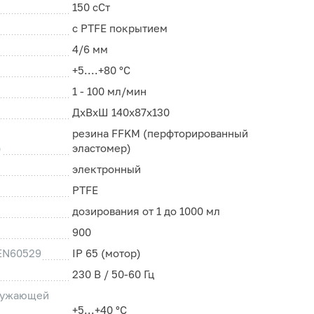
150 сСт
с PTFE покрытием
4/6 мм
+5....+80 °С
1 - 100 мл/мин
ДхВхШ 140x87x130
резина FFKM (перфторированный
)
эластомер)
электронный
PTFE
дозирования от 1 до 1000 мл
900
 EN60529
IP 65 (мотор)
230 В / 50-60 Гц
ружающей
+5...+40 °С