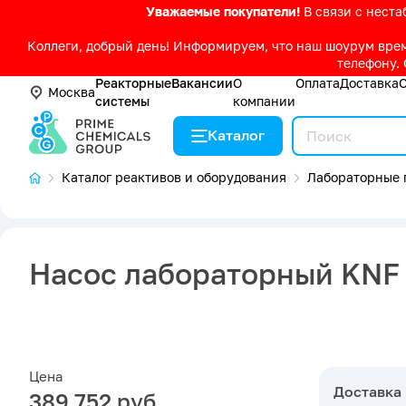
Уважаемые покупатели!
В связи с нест
Коллеги, добрый день! Информируем, что наш шоурум време
телефону. 
Реакторные
Вакансии
О
Оплата
Доставка
Москва
системы
компании
Каталог
Каталог реактивов и оборудования
Лабораторные 
Насос лабораторный KNF
Цена
Доставка
389 752 руб.