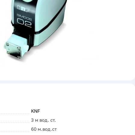
KNF
3 м вод. ст.
60 м.вод.ст