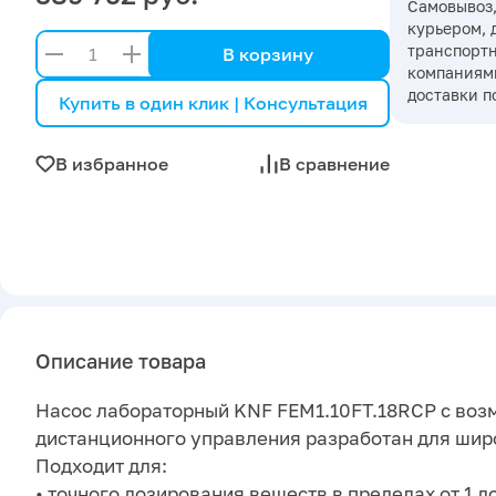
Самовывоз,
курьером, 
транспорт
В корзину
компаниями
доставки п
Купить в один клик | Консультация
В избранное
В сравнение
Описание товара
Насос лабораторный KNF FEM1.10FT.18RCP с во
дистанционного управления разработан для широ
Подходит для:
• точного дозирования веществ в пределах от 1 до