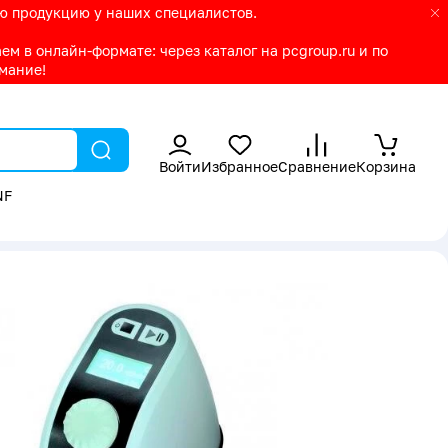
ую продукцию у наших специалистов.
м в онлайн-формате: через каталог на pcgroup.ru и по
имание!
Войти
Избранное
Сравнение
Корзина
NF