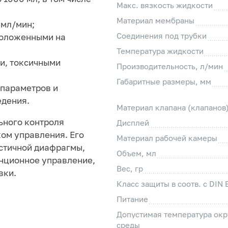
Макс. вязкость жидкости
Материал мембраны
 мл/мин;
Соединения под трубки
положенными на
Температура жидкости
ми, токсичными
Производительность, л/мин
Габаритные размеры, мм
 параметров и
едения.
Материал клапана (клапанов
ьного контроля
Дисплей
ком управления. Его
Материал рабочей камеры
астичной диафрагмы,
Объем, мл
анционное управление,
Вес, гр
вки.
Класс защиты в соотв. с DIN
Питание
Допустимая температура ок
среды