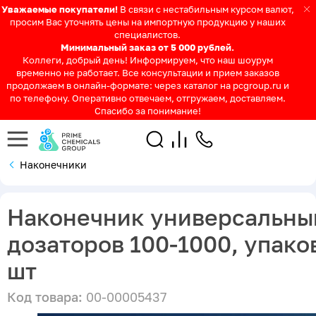
Уважаемые покупатели!
В связи с нестабильным курсом валют,
просим Вас уточнять цены на импортную продукцию у наших
специалистов.
Минимальный заказ от 5 000 рублей.
Коллеги, добрый день! Информируем, что наш шоурум
временно не работает. Все консультации и прием заказов
продолжаем в онлайн-формате: через каталог на pcgroup.ru и
по телефону. Оперативно отвечаем, отгружаем, доставляем.
Спасибо за понимание!
Наконечники
Наконечник универсальны
дозаторов 100-1000, упако
шт
Код товара:
00-00005437