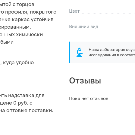
ытой с торцов
Цвет
го профиля, покрытого
енке каркас устойчив
Внешний вид
трированным.
ленных химически
юбыми
Наша лаборатория осущ
исследования в соответ
, куда удобно
Отзывы
ить надставка для
Пока нет отзывов
цене 0 руб. с
на оптовые поставки.