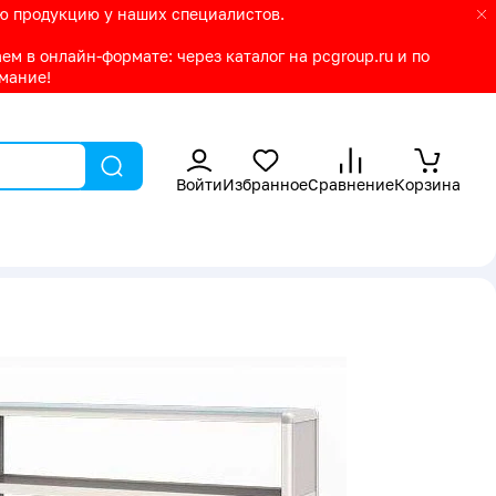
ую продукцию у наших специалистов.
м в онлайн-формате: через каталог на pcgroup.ru и по
имание!
Войти
Избранное
Сравнение
Корзина