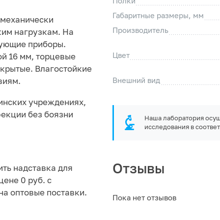
Полки
Габаритные размеры, мм
 механически
Производитель
ким нагрузкам. На
рующие приборы.
Цвет
й 16 мм, торцевые
ткрытые. Влагостойкие
Внешний вид
виям.
инских учреждениях,
екции без боязни
Наша лаборатория осущ
исследования в соответ
Отзывы
ить надставка для
цене 0 руб. с
на оптовые поставки.
Пока нет отзывов