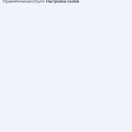
ПраймКемикалсГрупп
Настройки cookie