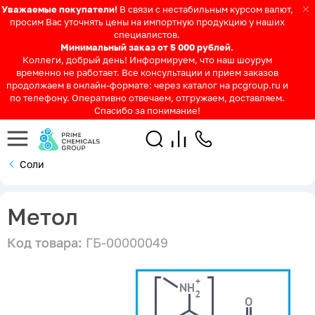
Уважаемые покупатели!
В связи с нестабильным курсом валют,
просим Вас уточнять цены на импортную продукцию у наших
специалистов.
Минимальный заказ от 5 000 рублей.
Коллеги, добрый день! Информируем, что наш шоурум
временно не работает. Все консультации и прием заказов
продолжаем в онлайн-формате: через каталог на pcgroup.ru и
по телефону. Оперативно отвечаем, отгружаем, доставляем.
Спасибо за понимание!
Соли
Метол
Код товара:
ГБ-00000049