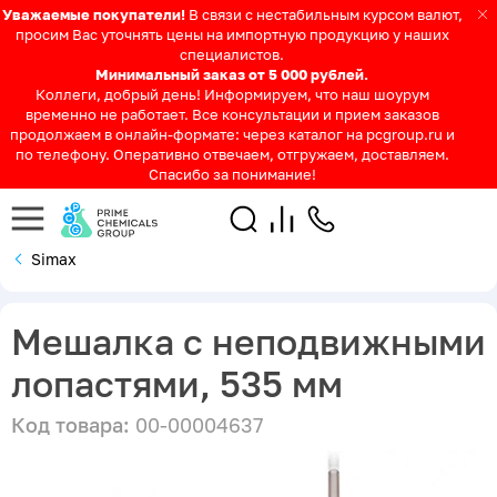
Уважаемые покупатели!
В связи с нестабильным курсом валют,
просим Вас уточнять цены на импортную продукцию у наших
специалистов.
Минимальный заказ от 5 000 рублей.
Коллеги, добрый день! Информируем, что наш шоурум
временно не работает. Все консультации и прием заказов
продолжаем в онлайн-формате: через каталог на pcgroup.ru и
по телефону. Оперативно отвечаем, отгружаем, доставляем.
Спасибо за понимание!
Simax
Мешалка с неподвижными
лопастями, 535 мм
Код товара:
00-00004637