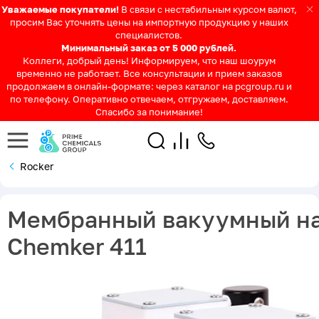
Уважаемые покупатели!
В связи с нестабильным курсом валют,
просим Вас уточнять цены на импортную продукцию у наших
специалистов.
Минимальный заказ от 5 000 рублей.
Коллеги, добрый день! Информируем, что наш шоурум
временно не работает. Все консультации и прием заказов
продолжаем в онлайн-формате: через каталог на pcgroup.ru и
по телефону. Оперативно отвечаем, отгружаем, доставляем.
Спасибо за понимание!
Rocker
Мембранный вакуумный н
Chemker 411