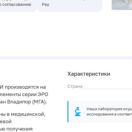
о согласованию
Pay
Характеристики
Страна
И производятся на
Элементы серии ЭРО
ан Владипор (МГА).
Наша лаборатория осущ
ны в медицинской,
исследования в соответ
щевой
лью получения