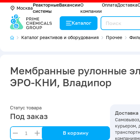
Реакторные
Вакансии
О
Оплата
Доставка
Москва
системы
компании
Каталог
Каталог реактивов и оборудования
Прочее
Филь
Мембранные рулонные эл
ЭРО-КНИ, Владипор
Статус товара
Доставка
Под заказ
Самовывоз,
курьером, 
транспорт
В корзину
компаниями