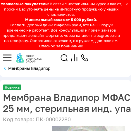
Уважаемые покупатели!
В связи с нестабильным курсом валют,
просим Вас уточнять цены на импортную продукцию у наших
специалистов.
Минимальный заказ от 5 000 рублей.
Коллеги, добрый день! Информируем, что наш шоурум
временно не работает. Все консультации и прием заказов
продолжаем в онлайн-формате: через каталог на pcgroup.ru и
по телефону. Оперативно отвечаем, отгружаем, доставляем.
Спасибо за понимание!
Мембраны Владипор
Новинка
Мембрана Владипор МФАС-
25 мм, стерильная инд. упа
Код товара:
ПК-00002280