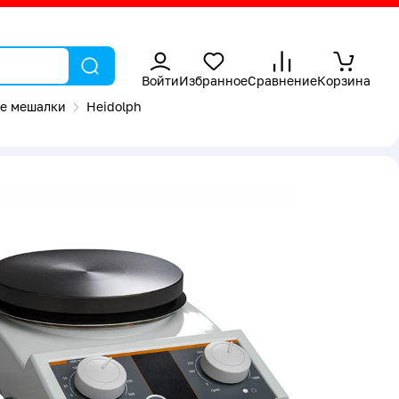
Войти
Избранное
Сравнение
Корзина
е мешалки
Heidolph