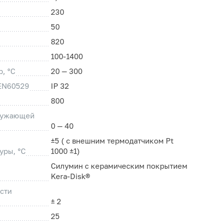
230
50
820
100-1400
, °C
20 — 300
 EN60529
IP 32
800
ружающей
0 — 40
±5 ( с внешним термодатчиком Pt
уры, °C
1000 ±1)
Силумин с керамическим покрытием
Kera-Disk®
сти
± 2
25