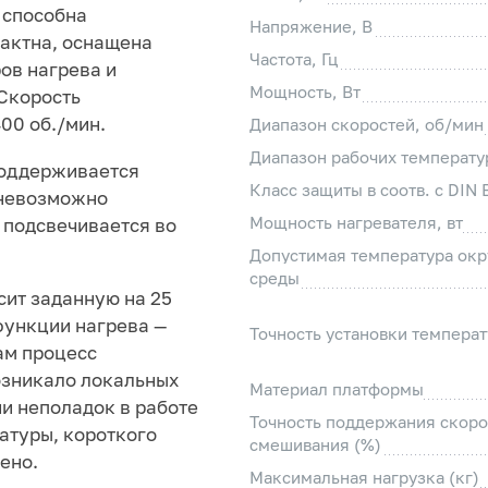
 способна
Напряжение, В
актна, оснащена
Частота, Гц
ов нагрева и
Мощность, Вт
Скорость
400 об./мин.
Диапазон скоростей, об/мин
Диапазон рабочих температур
поддерживается
Класс защиты в соотв. с DIN
 невозможно
Мощность нагревателя, вт
 подсвечивается во
Допустимая температура ок
среды
ит заданную на 25
функции нагрева —
Точность установки температ
ам процесс
озникало локальных
Материал платформы
и неполадок в работе
Точность поддержания скоро
атуры, короткого
смешивания (%)
ено.
Максимальная нагрузка (кг)