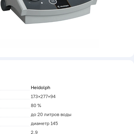
Heidolph
173×277×94
80 %
до 20 литров воды
диаметр 145
2,9