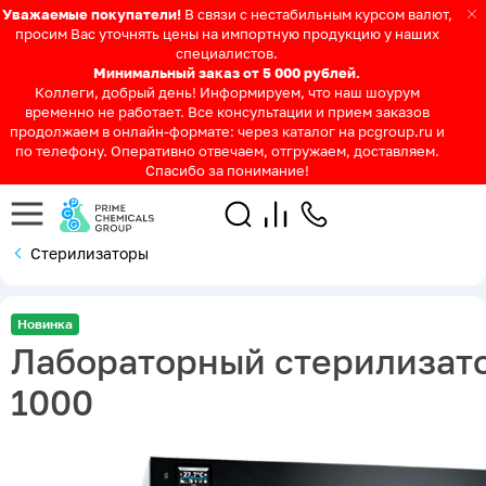
Уважаемые покупатели!
В связи с нестабильным курсом валют,
просим Вас уточнять цены на импортную продукцию у наших
специалистов.
Минимальный заказ от 5 000 рублей.
Коллеги, добрый день! Информируем, что наш шоурум
временно не работает. Все консультации и прием заказов
продолжаем в онлайн-формате: через каталог на pcgroup.ru и
по телефону. Оперативно отвечаем, отгружаем, доставляем.
Спасибо за понимание!
Стерилизаторы
Новинка
Лабораторный стерилизат
1000