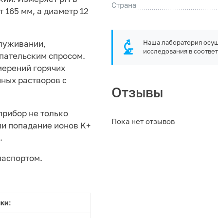
Страна
 165 мм, а диаметр 12
служивании,
Наша лаборатория осущ
исследования в соответ
пательским спросом.
мерений горячих
ных растворов с
Отзывы
прибор не только
Пока нет отзывов
ли попадание ионов K+
.
паспортом.
ки: