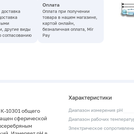
Оплата
 доставка
Оплата при получении
доставка
товара в нашем магазине,
ными
картой онлайн,
, другие виды
безналичная оплата, Mir
о согласованию
Pay
Характеристики
Диапазон измерения pH
К-10301 общего
нащен сферической
Диапазон рабочих температур
орсеребряным
Электрическое сопротивлен
кий. Измеряет рН в