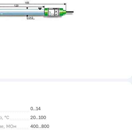
0..14
, °C
20..100
ие, МОм
400..800