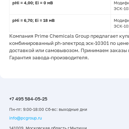
pHi = 4,00;
Ei = 0 мВ
Модиф
ЭСК-10
pHi = 6,70;
Ei = 18 мВ
Модиф
ЭСК-10
Компания Prime Chemicals Group предлагает куп
комбинированный ph-электрод эск-10301 по цене 
доставкой или самовывозом. Принимаем заказы 
Гарантия завода-производителя.
Пн-пт: 9:00-18:00 Сб-вс: выходные дни
info@pcgroup.ru
141009, Московская область г.Мытищи,