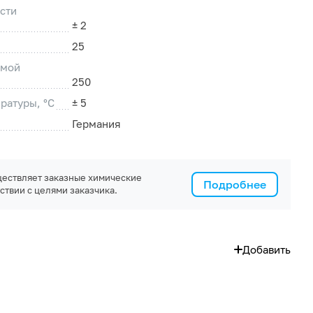
сти
± 2
25
емой
250
ратуры, °C
± 5
Германия
ествляет заказные химические
Подробнее
ствии с целями заказчика.
Добавить