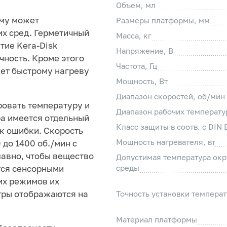
Объем, мл
ому может
Размеры платформы, мм
х сред. Герметичный
Масса, кг
тие Kera-Disk
Напряжение, В
чность. Кроме этого
Частота, Гц
ует быстрому нагреву
Мощность, Вт
Диапазон скоростей, об/мин
ровать температуру и
Диапазон рабочих температур
а имеется отдельный
Класс защиты в соотв. с DIN
к ошибки. Скорость
Мощность нагревателя, вт
 до 1400 об./мин с
лавно, чтобы вещество
Допустимая температура ок
тся сенсорными
среды
их режимов их
тры отображаются на
Точность установки температ
Материал платформы