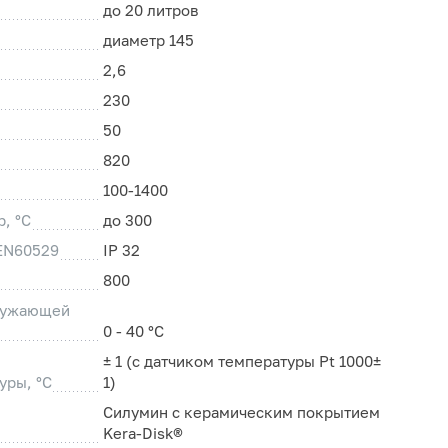
до 20 литров
диаметр 145
2,6
230
50
820
100-1400
, °C
до 300
 EN60529
IP 32
800
ружающей
0 - 40 °C
± 1 (с датчиком температуры Pt 1000±
уры, °C
1)
Силумин с керамическим покрытием
Kera-Disk®