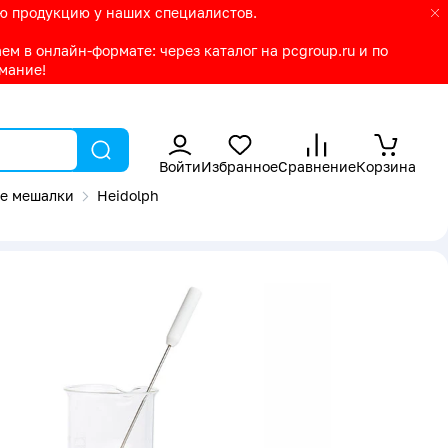
ую продукцию у наших специалистов.
м в онлайн-формате: через каталог на pcgroup.ru и по
имание!
Войти
Избранное
Сравнение
Корзина
е мешалки
Heidolph