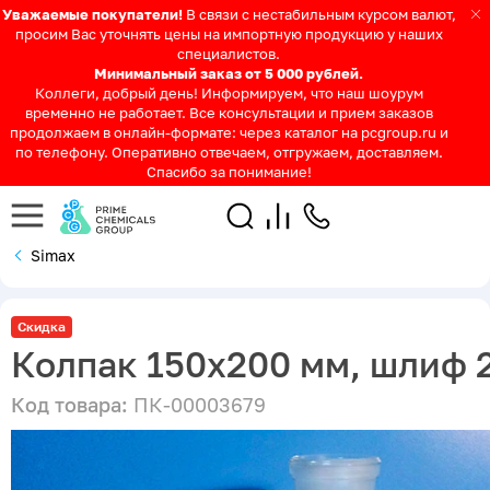
Уважаемые покупатели!
В связи с нестабильным курсом валют,
просим Вас уточнять цены на импортную продукцию у наших
специалистов.
Минимальный заказ от 5 000 рублей.
Коллеги, добрый день! Информируем, что наш шоурум
временно не работает. Все консультации и прием заказов
продолжаем в онлайн-формате: через каталог на pcgroup.ru и
по телефону. Оперативно отвечаем, отгружаем, доставляем.
Спасибо за понимание!
Simax
Скидка
Колпак 150х200 мм, шлиф 
Код товара:
ПК-00003679