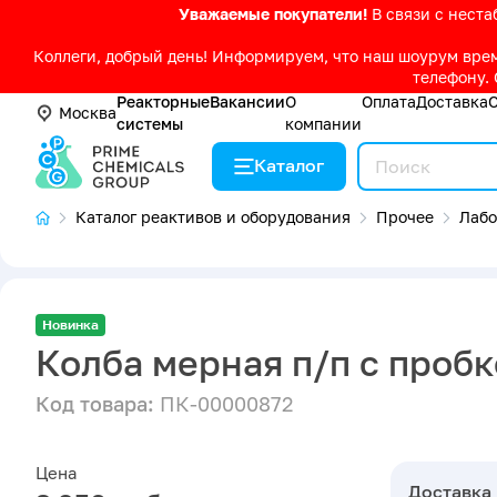
Уважаемые покупатели!
В связи с нест
Коллеги, добрый день! Информируем, что наш шоурум време
телефону. 
Реакторные
Вакансии
О
Оплата
Доставка
Москва
системы
компании
Каталог
Каталог реактивов и оборудования
Прочее
Лабо
Новинка
Колба мерная п/п с пробк
Код товара:
ПК-00000872
Цена
Доставка