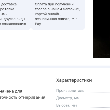
 доставка
Оплата при получении
доставка
товара в нашем магазине,
ными
картой онлайн,
, другие виды
безналичная оплата, Mir
о согласованию
Pay
Характеристики
Производитель
начена для
 точность отмеривания
Диаметр, мм
Высота, мм