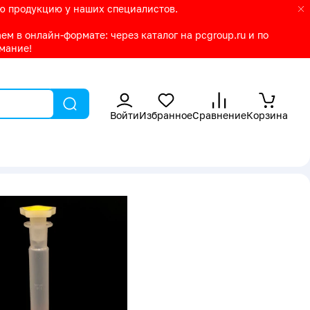
ую продукцию у наших специалистов.
м в онлайн-формате: через каталог на pcgroup.ru и по
имание!
Войти
Избранное
Сравнение
Корзина