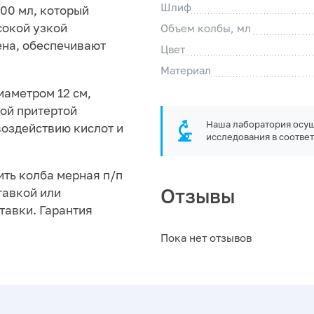
Шлиф
00 мл, который
сокой узкой
Объем колбы, мл
ена, обеспечивают
Цвет
.
Материал
иаметром 12 см,
вой притертой
Наша лаборатория осущ
воздействию кислот и
исследования в соответ
ить колба мерная п/п
Отзывы
ставкой или
тавки. Гарантия
Пока нет отзывов