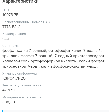
Характеристики
ГОСТ
10075-75
Регистрационный номер CAS
7778-53-2
Квалификация
чда
Синонимы
фосфат калия 7-водный, ортофосфат калия 7-водный,
трикалий фосфат 7-водный, 7-водный кристаллогидрат
калиевой соли ортофосфорной кислоты, калий фосфат
триосновной 7-вод., калий фосфорнокислый 7-вод.
Химическая формула
K3PO4.7H2O
Температура плавления
47,5 °С
Молярная масса, г/моль
338,38