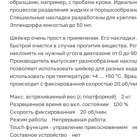
образцами, например, с пробами крови. Идеальн
процессов разделения жидких и порошкообразн
Специальные накладки разработаны для крепле
Эппендорфа емкостью до 50 мл.
Шейкер очень прост в применении. Его накладки
быстрой очистки в случае пролития вещества. Р
наклонять на нужный угол в диапазоне от 0 до 90
Производитель выпускает разнообразные наклад
позволяют использовать шейкер для разных зад
использовать при температуре: +4 … +50 °С. Вра
происходит с фиксированной скоростью 20 об/ми
Макс. встряхиваемый вес (с платформой) 2 кг
Разрешенное время во вкл. состоянии 100 %
Скорость фиксированная 20 об/мин.
Режим работы Непрерывная работа
Touch функция - управление прикосновением н
Составное устройство нет