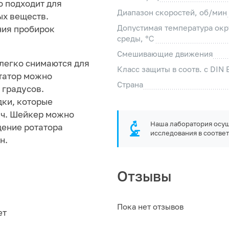
о подходит для
Диапазон скоростей, об/мин
ых веществ.
Допустимая температура ок
ния пробирок
среды, ℃
Смешивающие движения
 легко снимаются для
Класс защиты в соотв. с DIN
отатор можно
Страна
 градусов.
ки, которые
ач. Шейкер можно
Наша лаборатория осущ
щение ротатора
исследования в соответ
н.
Отзывы
Пока нет отзывов
ет