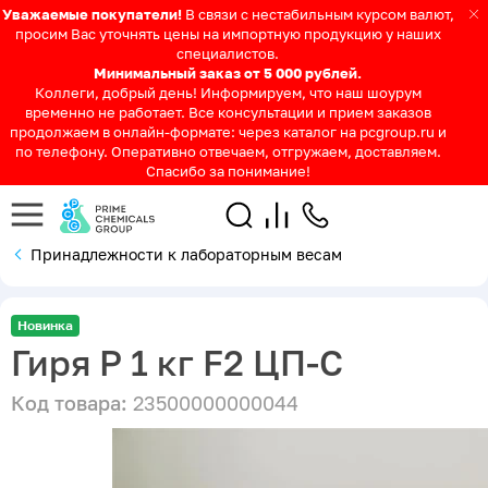
Уважаемые покупатели!
В связи с нестабильным курсом валют,
просим Вас уточнять цены на импортную продукцию у наших
специалистов.
Минимальный заказ от 5 000 рублей.
Коллеги, добрый день! Информируем, что наш шоурум
временно не работает. Все консультации и прием заказов
продолжаем в онлайн-формате: через каталог на pcgroup.ru и
по телефону. Оперативно отвечаем, отгружаем, доставляем.
Спасибо за понимание!
Принадлежности к лабораторным весам
Новинка
Гиря P 1 кг F2 ЦП-С
Код товара:
23500000000044