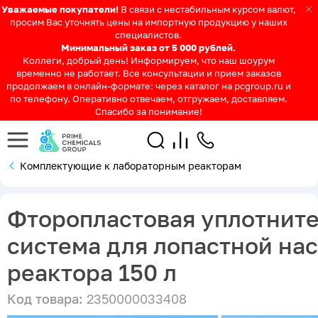
Уважаемые покупатели!
В связи с нестабильным курсом валют,
просим Вас уточнять цены на импортную продукцию у наших
специалистов.
Минимальный заказ от 5 000 рублей.
Коллеги, добрый день! Информируем, что наш шоурум
временно не работает. Все консультации и прием заказов
продолжаем в онлайн-формате: через каталог на pcgroup.ru и
по телефону. Оперативно отвечаем, отгружаем, доставляем.
Спасибо за понимание!
Комплектующие к лабораторным реакторам
Фторопластовая уплотнит
система для лопастной на
реактора 150 л
Код товара:
2350000033408