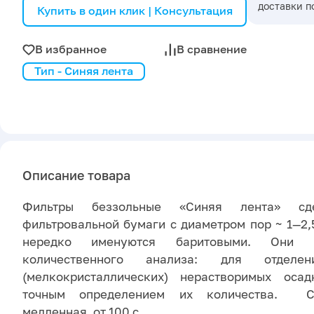
доставки п
Купить в один клик | Консультация
В избранное
В сравнение
Тип - Синяя лента
Описание товара
Фильтры беззольные «Синяя лента» сд
фильтровальной бумаги с диаметром пор ~ 1—2,
нередко именуются баритовыми. Они п
количественного анализа: для отделен
(мелкокристаллических) нерастворимых ос
точным определением их количества. Ск
медленная, от 100 с.