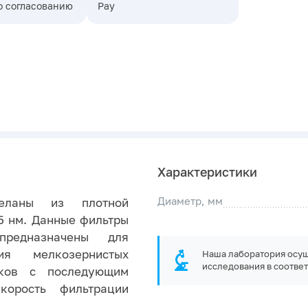
о согласованию
Pay
Характеристики
Диаметр, мм
еланы из плотной
5 нм. Данные фильтры
редназначены для
ия мелкозернистых
Наша лаборатория осущ
исследования в соответ
адков с последующим
орость фильтрации