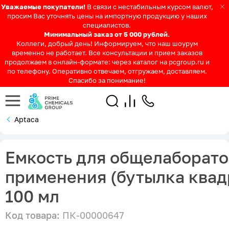
Уважаемые покупатели!
В связи с нестабильным курсом валют,
просим Вас уточнять цены на импортную продукцию у наших
специалистов.
Минимальный заказ от 5 000 рублей.
Коллеги, добрый день! Информируем, что наш шоурум
временно не работает. Все консультации и прием заказов
продолжаем в онлайн-формате: через каталог на pcgroup.ru и
по телефону. Оперативно отвечаем, отгружаем, доставляем.
Спасибо за понимание!
Aptaca
Емкость для общелаборат
применения (бутылка квад
100 мл
Код товара:
ПК-00000647