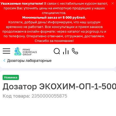
Уважаемые покупатели!
В связи с нестабильным курсом валют,
просим Вас уточнять цены на импортную продукцию у наших
специалистов.
Минимальный заказ от 5 000 рублей.
Коллеги, добрый день! Информируем, что наш шоурум
временно не работает. Все консультации и прием заказов
продолжаем в онлайн-формате: через каталог на pcgroup.ru и
по телефону. Оперативно отвечаем, отгружаем, доставляем.
Спасибо за понимание!
Дозаторы лабораторные
Новинка
Дозатор ЭКОХИМ-ОП-1-500
Код товара:
2350000055875