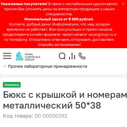
Уважаемые покупатели!
В связи с нестабильным курсом валют,
просим Вас уточнять цены на импортную продукцию у наших
специалистов.
Минимальный заказ от 5 000 рублей.
Коллеги, добрый день! Информируем, что наш шоурум
временно не работает. Все консультации и прием заказов
продолжаем в онлайн-формате: через каталог на pcgroup.ru и
по телефону. Оперативно отвечаем, отгружаем, доставляем.
Спасибо за понимание!
Прочие лабораторные принадлежности
Новинка
Бюкс с крышкой и номера
металлический 50*38
Код товара:
00-00000292