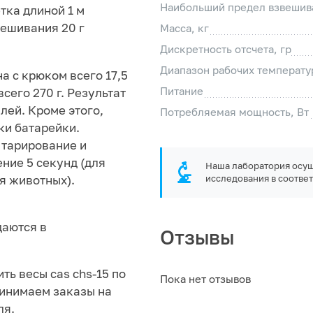
Наибольший предел взвешива
тка длиной 1 м
вешивания 20 г
Масса, кг
Дискретность отсчета, гр
Диапазон рабочих температур
а с крюком всего 17,5
Питание
всего 270 г. Результат
лей. Кроме этого,
Потребляемая мощность, Вт
ки батарейки.
 тарирование и
ние 5 секунд (для
Наша лаборатория осущ
я животных).
исследования в соответ
даются в
Отзывы
ть весы cas chs-15 по
Пока нет отзывов
ринимаем заказы на
ля.