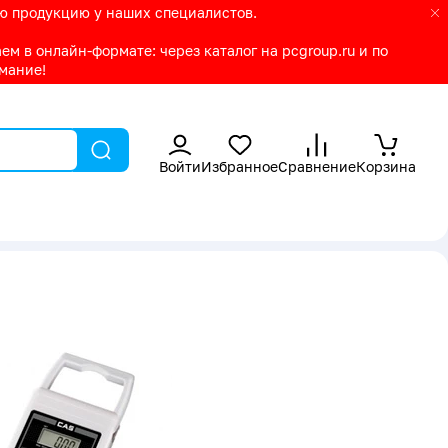
ую продукцию у наших специалистов.
м в онлайн-формате: через каталог на pcgroup.ru и по
имание!
Войти
Избранное
Сравнение
Корзина