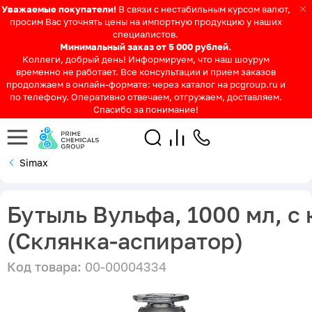
Уважаемые покупатели!
В связи с нестабильным курсом валют,
просим Вас уточнять цены на импортную продукцию у наших
специалистов.
Минимальный заказ от 5 000 рублей.
Коллеги, добрый день! Информируем, что наш шоурум
временно не работает. Все консультации и прием заказов
продолжаем в онлайн-формате: через каталог на pcgroup.ru и
по телефону. Оперативно отвечаем, отгружаем, доставляем.
Спасибо за понимание!
Simax
Бутыль Вульфа, 1000 мл, с
(Склянка-аспиратор)
Код товара:
00-00004334