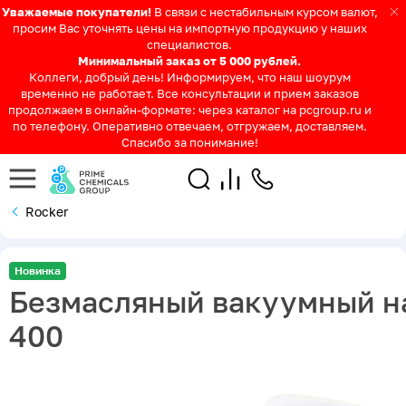
Уважаемые покупатели!
В связи с нестабильным курсом валют,
просим Вас уточнять цены на импортную продукцию у наших
специалистов.
Минимальный заказ от 5 000 рублей.
Коллеги, добрый день! Информируем, что наш шоурум
временно не работает. Все консультации и прием заказов
продолжаем в онлайн-формате: через каталог на pcgroup.ru и
по телефону. Оперативно отвечаем, отгружаем, доставляем.
Спасибо за понимание!
Rocker
Новинка
Безмасляный вакуумный на
400