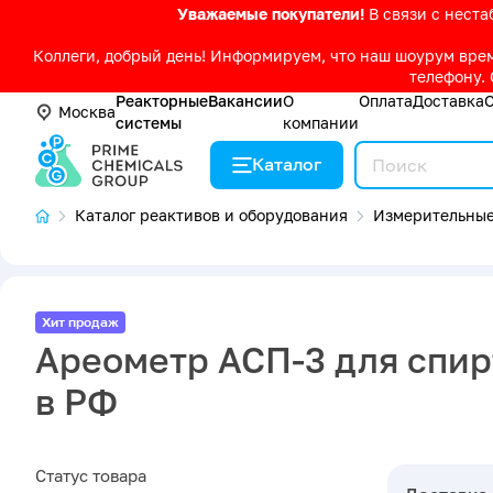
Уважаемые покупатели!
В связи с нест
Коллеги, добрый день! Информируем, что наш шоурум време
телефону. 
Реакторные
Вакансии
О
Оплата
Доставка
Москва
системы
компании
Каталог
Каталог реактивов и оборудования
Измерительные
Хит продаж
Ареометр АСП-3 для спирт
в РФ
Статус товара