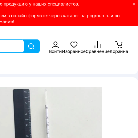
ую продукцию у наших специалистов.
м в онлайн-формате: через каталог на pcgroup.ru и по
имание!
Войти
Избранное
Сравнение
Корзина