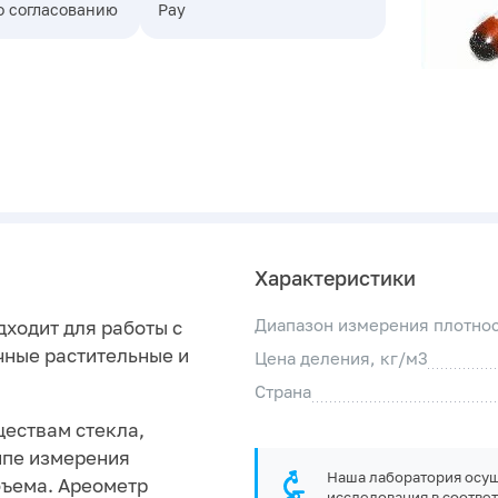
о согласованию
Pay
Характеристики
Диапазон измерения плотнос
дходит для работы с
чные растительные и
Цена деления, кг/м3
Страна
ществам стекла,
ипе измерения
Наша лаборатория осущ
бъема. Ареометр
исследования в соответ