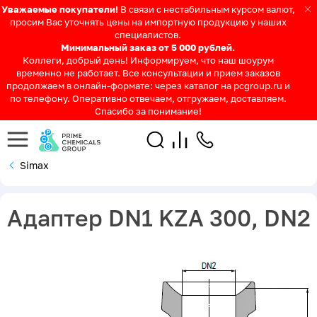
Уважаемые покупатели!
В связи с нестабильным курсом валют,
просим Вас уточнять цены на импортную продукцию у наших
специалистов.
Минимальный заказ от 5 000 рублей.
Коллеги, добрый день! Информируем, что наш шоурум
временно не работает. Все консультации и прием заказов
продолжаем в онлайн-формате: через каталог на pcgroup.ru и
по телефону. Оперативно отвечаем, отгружаем, доставляем.
Спасибо за понимание!
Simax
Адаптер DN1 KZA 300, DN2