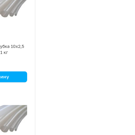
убка 10х2,5
 1 кг
зину
а кг