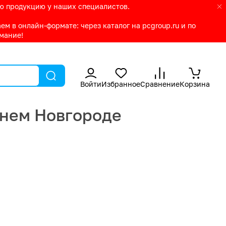
ую продукцию у наших специалистов.
м в онлайн-формате: через каталог на pcgroup.ru и по
имание!
Войти
Избранное
Сравнение
Корзина
жнем Новгороде