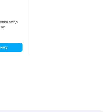
убка 5х2,5
1 кг
зину