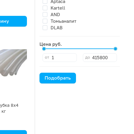
Aptaca
Kartell
AND
зину
Томьаналит
DLAB
а кг
Цена руб.
от
до
Подобрать
убка 8х4
1 кг