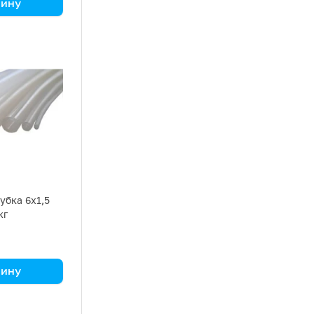
зину
а кг
убка 6х1,5
кг
зину
а кг