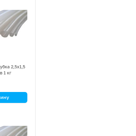
убка 2,5х1,5
в 1 кг
зину
а кг