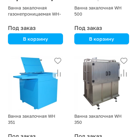
Ванна закалочная
Ванна закалочная WH
газонепроницаемая WH-
500
74/300
Под заказ
Под заказ
В корзину
В корзину
нагревом и охлаждение
Для закалки
с помощью
металлических
теплоносителя
заготовок и изделий
Ванна закалочная WH
Ванна закалочная WH
351
350
Под заказ
Под заказ