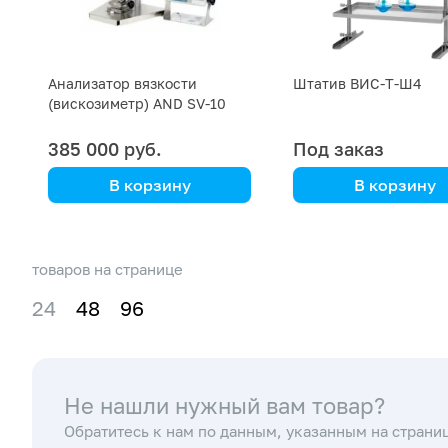
Анализатор вязкости
Штатив ВИС-Т-Ш4
(вискозиметр) AND SV-10
385 000 руб.
Под заказ
В корзину
В корзину
AND
Штатив ВИС-Т-Ш4 д
фиксации до четыре
вискозиметров любо
товаров на странице
типа
24
48
96
Не нашли нужный вам товар?
Обратитесь к нам по данным, указанным на страни