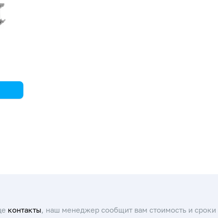
ля
х
го
це
контакты
, наш менеджер сообщит вам стоимость и сроки 