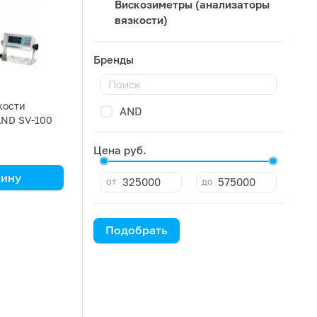
Вискозиметры (анализаторы
вязкости)
Бренды
кости
AND
AND SV-100
Цена руб.
.
зину
от
до
Подобрать