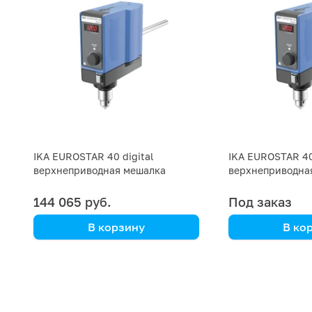
IKA EUROSTAR 40 digital
IKA EUROSTAR 40 
верхнеприводная мешалка
верхнеприводна
1826+R 182+R 13
144 065 руб.
Под заказ
В корзину
В ко
IKA
IKA