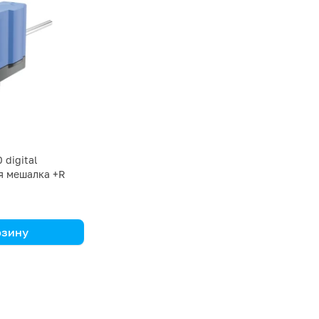
digital
я мешалка +R
42
рзину