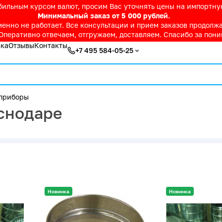
абильным курсом валют, просим Вас уточнять цены на импортн
Минимальный заказ от 5 000 рублей.
нно не работает. Все консультации и прием заказов продолжае
Оперативно отвечаем, отгружаем, доставляем. Спасибо за пон
вка
Отзывы
Контакты
+7 495 584-05-25
приборы
снодаре
Новинка
Новинка