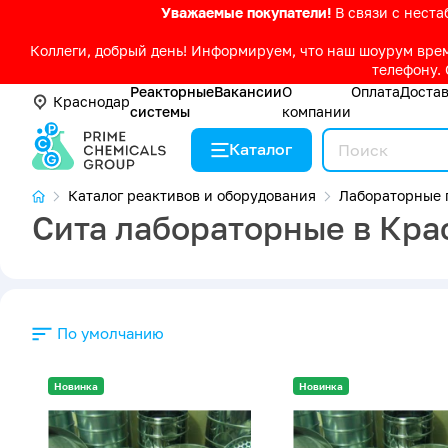
Уважаемые покупатели!
В связи с нест
Коллеги, добрый день! Информируем, что наш шоурум време
телефону. 
Реакторные
Вакансии
О
Оплата
Доста
Краснодар
системы
компании
Каталог
Каталог реактивов и оборудования
Лабораторные 
Сита лабораторные в Кра
По умолчанию
Новинка
Новинка